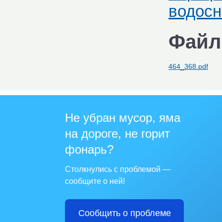
водосн
Файл
464_368.pdf
Не убран мусор, яма
на дороге, не горит
фонарь?
Столкнулись с проблемой —
сообщите о ней!
Сообщить о проблеме