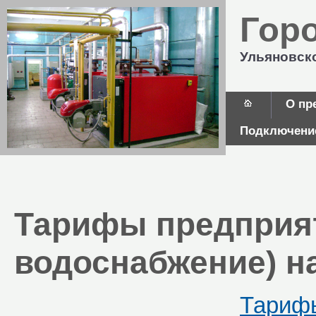
Гор
Ульяновск
О пр
Подключение
Тарифы предприят
водоснабжение) на
Тариф