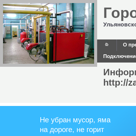
Гор
Ульяновск
О пр
Подключение
Информ
http://
Не убран мусор, яма
на дороге, не горит