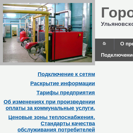
Гор
Ульяновск
О пр
Подключение
Подключение к сетям
Раскрытие информации
Тарифы предприятия
Об изменениях при произведении
оплаты за коммунальные услуги.
Ценовые зоны теплоснабжения.
Стандарты качества
обслуживания потребителей